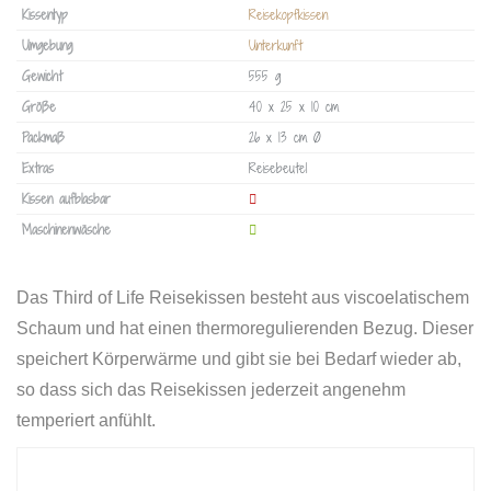
Kissentyp
Reisekopfkissen
Umgebung
Unterkunft
Gewicht
555 g
Größe
40 x 25 x 10 cm
Packmaß
26 x 13 cm Ø
Extras
Reisebeutel
Kissen aufblasbar
Maschinenwäsche
Das Third of Life Reisekissen besteht aus viscoelatischem
Schaum und hat einen thermoregulierenden Bezug. Dieser
speichert Körperwärme und gibt sie bei Bedarf wieder ab,
so dass sich das Reisekissen jederzeit angenehm
temperiert anfühlt.