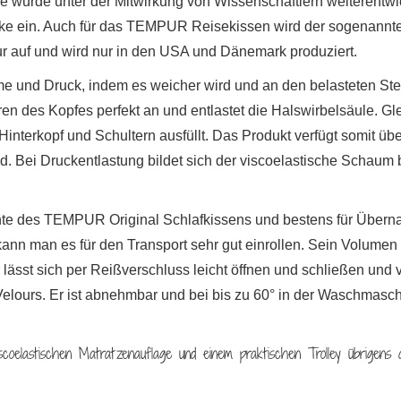
 wurde unter der Mitwirkung von Wissenschaftlern weiterentwick
rke ein. Auch für das TEMPUR Reisekissen wird der sogenannt
tur auf und wird nur in den USA und Dänemark produziert.
rme und Druck, indem es weicher wird und an den belasteten S
n des Kopfes perfekt an und entlastet die Halswirbelsäule. Glei
nterkopf und Schultern ausfüllt. Das Produkt verfügt somit übe
d. Bei Druckentlastung bildet sich der viscoelastische Schaum
te des TEMPUR Original Schlafkissens und bestens für Übernac
kann man es für den Transport sehr gut einrollen. Sein Volumen
r lässt sich per Reißverschluss leicht öffnen und schließen un
lours. Er ist abnehmbar und bei bis zu 60° in der Waschmaschi
elastischen Matratzenauflage und einem praktischen Trolley übrigens 