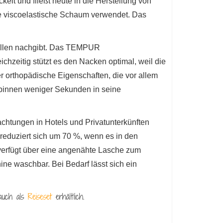
elt und fließt heute in die Herstellung von
e viscoelastische Schaum verwendet. Das
tellen nachgibt. Das TEMPUR
chzeitig stützt es den Nacken optimal, weil die
r orthopädische Eigenschaften, die vor allem
 binnen weniger Sekunden in seine
htungen in Hotels und Privatunterkünften
 reduziert sich um 70 %, wenn es in den
d verfügt über eine angenähte Lasche zum
ne waschbar. Bei Bedarf lässt sich ein
auch als
Reiseset
erhältlich.