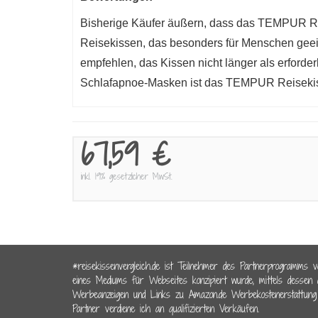
Bisherige Käufer äußern, dass das TEMPUR Rei
Reisekissen, das besonders für Menschen geeign
empfehlen, das Kissen nicht länger als erforde
Schlafapnoe-Masken ist das TEMPUR Reisekiss
67,59 €
inkl. 19% gesetzlicher MwSt.
*reisekissenvergleich.de ist Teilnehmer des Partnerprogramms 
eines Mediums für Webseites konzipiert wurde, mittels dessen 
Werbeanzeigen und Links zu Amazon.de Werbekostenerstattung
Partner verdiene ich an qualifizierten Verkäufen.