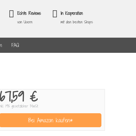
Echte Reviews
In Kooperation
von Usern
mit den besten Shops
en
FAQ
67,59 €
inkl. 19% gesetzlicher MwSt.
Bei Amazon kaufen*