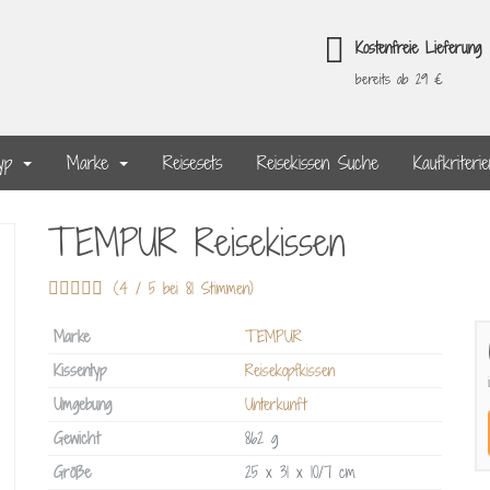
Kostenfreie Lieferung
bereits ab 29 €
typ
Marke
Reisesets
Reisekissen Suche
Kaufkriteri
TEMPUR Reisekissen
(4 / 5 bei 81 Stimmen)
Marke
TEMPUR
Kissentyp
Reisekopfkissen
Umgebung
Unterkunft
Gewicht
862 g
Größe
25 x 31 x 10/7 cm