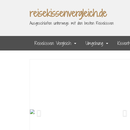
Skip
reisekissenvergleich.de
to
main
Ausgeschlafen unterwegs mit den besten Reisekissen
content
Reisekissen Vergleich
Umgebung
Kissen