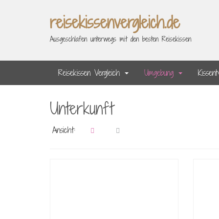
Skip
reisekissenvergleich.de
to
main
Ausgeschlafen unterwegs mit den besten Reisekissen
content
Reisekissen Vergleich
Umgebung
Kissen
Unterkunft
Ansicht: