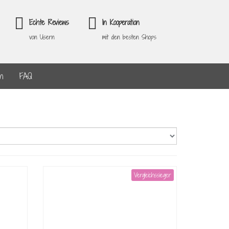
Echte Reviews
In Kooperation
von Usern
mit den besten Shops
en
FAQ
Vergleichssieger