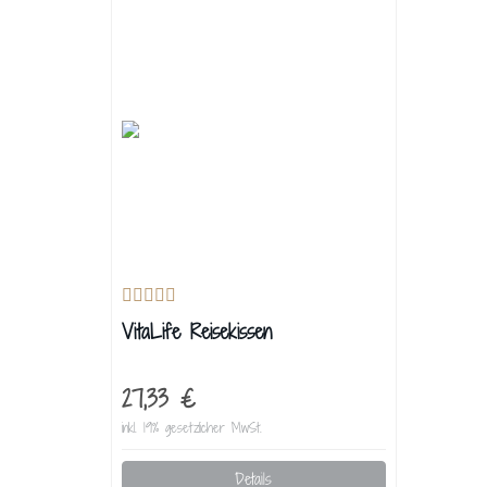
VitaLife Reisekissen
27,33 €
inkl. 19% gesetzlicher MwSt.
Details