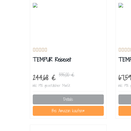
TEMPUR Reiseset
TEMPU
335,00 €
244,68 €
67,
inkl. 19% gesetzlicher MwSt.
inkl. 19%
Details
Bei Amazon kaufen*