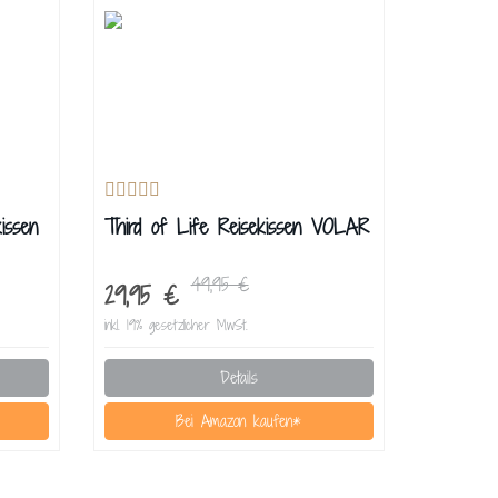
issen
Third of Life Reisekissen VOLAR
49,95 €
29,95 €
inkl. 19% gesetzlicher MwSt.
Details
Bei Amazon kaufen*