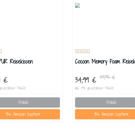
R Reisekissen
Cocoon Memory Foam Reisek
49,95 €
59 €
34,99 €
 gesetzlicher MwSt.
inkl. 19% gesetzlicher MwSt.
Details
Details
Bei Amazon kaufen*
Bei Amazon kaufen*