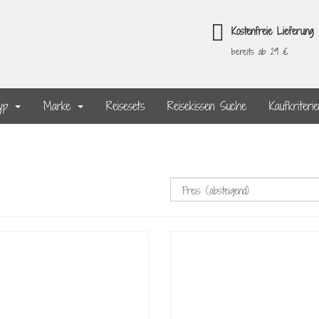
Kostenfreie Lieferung
bereits ab 29 €
typ
Marke
Reisesets
Reisekissen Suche
Kaufkriteri